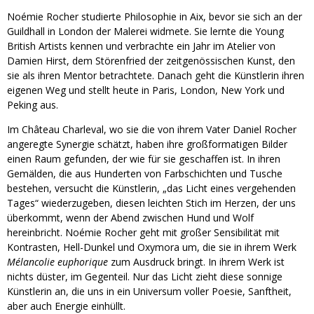
Noémie Rocher studierte Philosophie in Aix, bevor sie sich an der
Guildhall in London der Malerei widmete. Sie lernte die Young
British Artists kennen und verbrachte ein Jahr im Atelier von
Damien Hirst, dem Störenfried der zeitgenössischen Kunst, den
sie als ihren Mentor betrachtete. Danach geht die Künstlerin ihren
eigenen Weg und stellt heute in Paris, London, New York und
Peking aus.
Im Château Charleval, wo sie die von ihrem Vater Daniel Rocher
angeregte Synergie schätzt, haben ihre großformatigen Bilder
einen Raum gefunden, der wie für sie geschaffen ist. In ihren
Gemälden, die aus Hunderten von Farbschichten und Tusche
bestehen, versucht die Künstlerin, „das Licht eines vergehenden
Tages“ wiederzugeben, diesen leichten Stich im Herzen, der uns
überkommt, wenn der Abend zwischen Hund und Wolf
hereinbricht. Noémie Rocher geht mit großer Sensibilität mit
Kontrasten, Hell-Dunkel und Oxymora um, die sie in ihrem Werk
Mélancolie euphorique
zum Ausdruck bringt. In ihrem Werk ist
nichts düster, im Gegenteil. Nur das Licht zieht diese sonnige
Künstlerin an, die uns in ein Universum voller Poesie, Sanftheit,
aber auch Energie einhüllt.